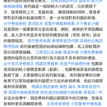
種前列腺疾病的補充療法。
台南台胞證申請
靈骨塔
歐式外
燴精緻體驗
前列腺是一個胡桃大小的器官，位於膀胱下
方、陰莖根部上方、直腸前面。 腳底移動的同時，透過屏
障對前列腺外點施加壓力，進一步加強對前列腺的刺激。
台中整復療程
屋頂防水
苗栗外燴服務推薦
月子餐多少錢
其股票的一個重要部分是由發達、網狀、緻密的平滑肌團組
成，嵌入其中的是具有管狀和圓形結構（管狀-肺泡）組合
的腺體端室。
新竹整骨推薦
柬埔寨簽證代辦
高雄的台胞證
辦理指南
前列腺被堅固的結締組織鞘包圍，其上部較寬的
部分與膀胱接觸。
工商登記全攻略
辦桌外燴
大雅按摩服務
腺體的端腔在位置和病理行為方面並不具有相同的價值。
台中美式脊椎矯正
桃園按摩服務
浪漫戶外婚禮外燴
包圍尿
道四面的較小腺體是黏膜（黏膜），包圍整個尿道的腺體是
黏膜下腺，主要腺體位於前列腺深處。 前列腺按摩的治療
效果可以幫助緩解前列腺肥大引起的射精疼痛、勃起功能障
礙和排尿困難。
桃園台胞證服務
牆壁 漏水
柬埔寨簽證代
辦
精選外燴推薦指南
助您成功的網路行銷策略
新墓第一年
在這次按摩中，我按摩前列腺以鬆開其中的沉積物，然後在
射精時更容易離開身體。
后里推拿療程
小型聚會外燴推薦