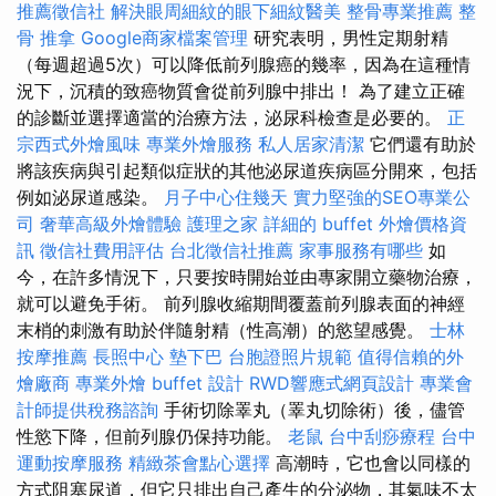
推薦徵信社
解決眼周細紋的眼下細紋醫美
整骨專業推薦
整
骨 推拿
Google商家檔案管理
研究表明，男性定期射精
（每週超過5次）可以降低前列腺癌的幾率，因為在這種情
況下，沉積的致癌物質會從前列腺中排出！ 為了建立正確
的診斷並選擇適當的治療方法，泌尿科檢查是必要的。
正
宗西式外燴風味
專業外燴服務
私人居家清潔
它們還有助於
將該疾病與引起類似症狀的其他泌尿道疾病區分開來，包括
例如泌尿道感染。
月子中心住幾天
實力堅強的SEO專業公
司
奢華高級外燴體驗
護理之家
詳細的 buffet 外燴價格資
訊
徵信社費用評估
台北徵信社推薦
家事服務有哪些
如
今，在許多情況下，只要按時開始並由專家開立藥物治療，
就可以避免手術。 前列腺收縮期間覆蓋前列腺表面的神經
末梢的刺激有助於伴隨射精（性高潮）的慾望感覺。
士林
按摩推薦
長照中心
墊下巴
台胞證照片規範
值得信賴的外
燴廠商
專業外燴 buffet 設計
RWD響應式網頁設計
專業會
計師提供稅務諮詢
手術切除睪丸（睪丸切除術）後，儘管
性慾下降，但前列腺仍保持功能。
老鼠
台中刮痧療程
台中
運動按摩服務
精緻茶會點心選擇
高潮時，它也會以同樣的
方式阻塞尿道，但它只排出自己產生的分泌物，其氣味不太