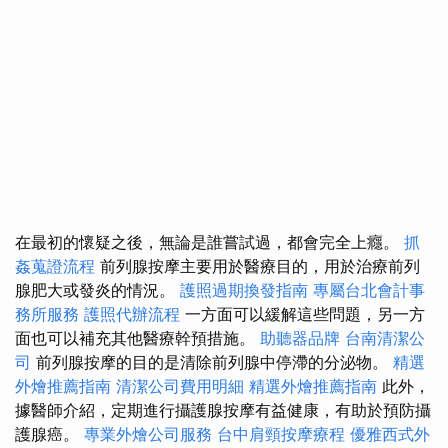
在最初的懷疑之後，無論是誰嘗試過，都會完全上癮。
抓
姦蒐證流程
前列腺按摩主要用於醫療目的，用於治療前列
腺肥大或發炎的情況。
護照過期換發指南
專屬台北會計事
務所服務
護照代辦流程
一方面可以緩解這些問題，另一方
面也可以補充其他醫療幹預措施。
助聽器品牌
台南清潔公
司
前列腺按摩的目的是清除前列腺中停滯的分泌物。
精選
外燴推薦指南
清潔公司費用明細
精選外燴推薦指南
此外，
據醫師介紹，定期進行攝護腺按摩有益健康，有助於預防攝
護腺癌。
專業外燴公司服務
台中肩頸按摩療程
優雅西式外