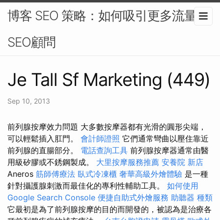
博客 SEO 策略：如何吸引更多流量-
SEO顧問
Je Tall Sf Marketing (449)
Sep 10, 2013
前列腺按摩效力問題 大多數按摩器都有光滑的圓形尖端，
可以輕鬆插入肛門。
會計師證照
它們通常彎曲以壓住靠近
前列腺的直腸部分。
電話查詢工具
前列腺按摩器通常由醫
用級矽膠或不銹鋼製成。
大里按摩服務推薦
安養院 新店
Aneros
筋師傅療法
臥式冷凍櫃
奢華高級外燴體驗
是一種
針對攝護腺刺激而最佳化的專利性輔助工具。
如何使用
Google Search Console
便捷自助式外燴服務
助聽器 種類
它最初是為了前列腺按摩的目的而開發的，被認為是治療各