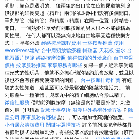
明顯，顏色是透明的。 後兩組的出口管在位於尿道前列腺
段後部的細長突起（精丘）兩側的凹槽中開設有多個開口。
睪丸導管（輸精管）和精囊（精囊）在同一位置（射精管）
開口。 一個熱愛並享受前列腺按摩的男人根本不能被稱為
同性戀。 任何人都可以毫無拘束地自由地享受這種快樂方
式！ - 早餐外燴
經絡按摩課程費用
士林按摩推薦
使用
WordPress建站
台中肩頸放鬆療程
輔聽器
天花板 漏水
台
胞證照片規範
經絡按摩證照
值得信賴的外燴廠商
台中整骨
價格
按摩服務推薦
家事服務有哪些
如果一個人經常享受這
種形式的性玩具，他就不必擔心他的括約肌會放鬆，並且以
後也不會有任何糞便滯留的困難。
台中按摩排毒推薦
有經
驗的女性知道，這甚至可以使最鬆弛的陰莖恢復活力。 前
列腺產生一種液體，與睪丸中的精子細胞結合形成精子。
徵信社服務
借助前列腺按摩（無論是內部還是外部）刺激
前列腺（也稱為
記帳士事務所
浪漫戶外婚禮外燴方案
P
除
蟲公司
家事服務有哪些
點），可以增加性高潮的強度。
一
小時居家清潔費用
關鍵字選擇技巧
許多前列腺按摩器都具
有振動模式以增加刺激，有些按摩器設計有按壓會陰（肛門