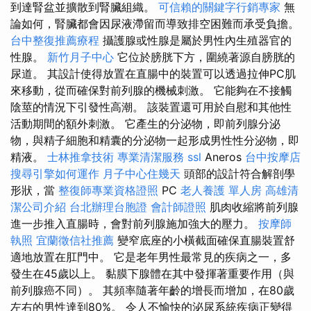
到達腎盆並擴散到腎臟組織。
可信賴的關鍵字行銷專家
無
論如何，腎臟都會因尿液滯留而導致排空困難而承受負擔。
台中整復推薦療程
攝護腺或性腺是屬於男性內生殖器官的
性腺。
新竹月子中心
它位於膀胱下方，圍繞著源自膀胱的
尿道。 其設計使得放置在直腸中的裝置可以透過拉伸PC肌
來移動，從而確保對前列腺的機械刺激。 它能夠在不接觸
陰莖的情況下引發性高潮。 該裝置還可用於自慰和其他性
活動期間的額外刺激。 它產生的分泌物，即前列腺分泌
物，與精子細胞和精囊的分泌物一起形成男性性分泌物，即
精液。
士林推拿技術
專業清潔服務
ssl
Aneros
台中按摩店
搜尋引擎如何運作
月子中心住幾天
頭部的設計符合解剖學
形狀，當
整復師專業資格證照
PC
老人養護 單人房
高雄清
潔公司介紹
台北辦理台胞證
會計師證照
肌肉收縮將前列腺
進一步推入直腸時，會對前列腺施加強大的壓力。
按摩師
執照
宜蘭徵信社推薦
變窄底座的小橫截面確保直腸裝置舒
適地放置在肛門中。 它是老年男性最常見的疾病之一，多
發生在45歲以上。 黏膜下腺體在其中發揮著重要作用（與
前列腺癌不同）。 其頻率隨著年齡的增長而增加，在80歲
左右的男性達到80%。 令人不愉快的泌尿系統疾病正變得