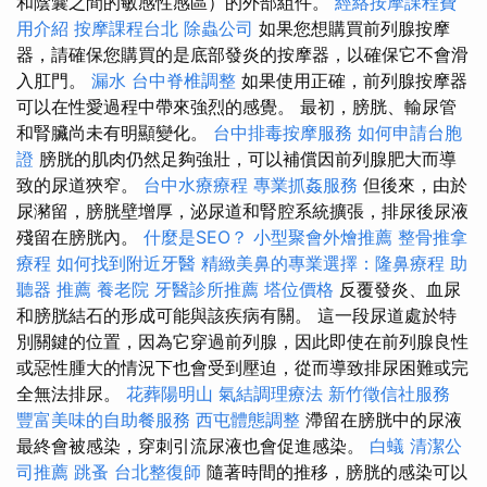
和陰囊之間的敏感性感區）的外部組件。
經絡按摩課程費
用介紹
按摩課程台北
除蟲公司
如果您想購買前列腺按摩
器，請確保您購買的是底部發炎的按摩器，以確保它不會滑
入肛門。
漏水
台中脊椎調整
如果使用正確，前列腺按摩器
可以在性愛過程中帶來強烈的感覺。 最初，膀胱、輸尿管
和腎臟尚未有明顯變化。
台中排毒按摩服務
如何申請台胞
證
膀胱的肌肉仍然足夠強壯，可以補償因前列腺肥大而導
致的尿道狹窄。
台中水療療程
專業抓姦服務
但後來，由於
尿瀦留，膀胱壁增厚，泌尿道和腎腔系統擴張，排尿後尿液
殘留在膀胱內。
什麼是SEO？
小型聚會外燴推薦
整骨推拿
療程
如何找到附近牙醫
精緻美鼻的專業選擇：隆鼻療程
助
聽器 推薦
養老院
牙醫診所推薦
塔位價格
反覆發炎、血尿
和膀胱結石的形成可能與該疾病有關。 這一段尿道處於特
別關鍵的位置，因為它穿過前列腺，因此即使在前列腺良性
或惡性腫大的情況下也會受到壓迫，從而導致排尿困難或完
全無法排尿。
花葬陽明山
氣結調理療法
新竹徵信社服務
豐富美味的自助餐服務
西屯體態調整
滯留在膀胱中的尿液
最終會被感染，穿刺引流尿液也會促進感染。
白蟻
清潔公
司推薦
跳蚤
台北整復師
隨著時間的推移，膀胱的感染可以