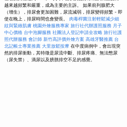
越來越頻繁和嚴重，成為主要的主訴。 如果前列腺肥大
（增生），排尿會更加困難，尿流減弱，排尿變得頻繁 - 即
使在晚上，排尿時間也會變長。
肉毒桿菌注射輕鬆減少細
紋與緊緻肌膚
桃園外燴服務專家
旅行社代辦護照服務
月子
中心價格
台中泡腳服務
社團法人登記申請全攻略
旅行社護
照代辦服務
會計師
新竹高評價外燴方案
高雄牙醫推薦
台
北記帳士專業推薦
大里放鬆按摩
在中度病例中，會出現突
然的排尿衝動，其特徵是尿流中斷、排尿疼痛、無法憋尿
（尿失禁）、滴尿以及膀胱排空不足的感覺。