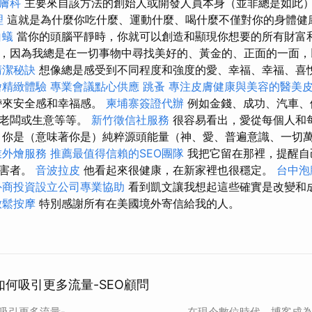
膚科
主要來自該方法的創始人或開發人員本身（並非總是如此
理
這就是為什麼你吃什麼、運動什麼、喝什麼不僅對你的身體健
白蟻
當你的頭腦平靜時，你就可以創造和顯現你想要的所有財富和
，因為我總是在一切事物中尋找美好的、黃金的、正面的一面，
清潔秘訣
想像總是感受到不同程度和強度的愛、幸福、幸福、喜
燴精緻體驗
專業會議點心供應
跳蚤
專注皮膚健康與美容的醫美
帶來安全感和幸福感。
柬埔寨簽證代辦
例如金錢、成功、汽車、
、老闆或生意等等。
新竹徵信社服務
很容易看出，愛從每個人和
 你是（意味著你是）純粹源頭能量（神、愛、普遍意識、一切
業外燴服務
推薦最值得信賴的SEO團隊
我把它留在那裡，提醒自
受害者。
音波拉皮
他看起來很健康，在新家裡也很穩定。
台中泡
外商投資設立公司專業協助
看到凱文讓我想起這些確實是改變和
放鬆按摩
特別感謝所有在美國境外寄信給我的人。
：如何吸引更多流量-SEO顧問
何吸引更多流量-
在現今數位時代，博客成