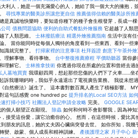
義大利人，她是一個充滿愛心的人，她給了我一個大大的擁抱，
」。
尋找專業的醫美診所讓您更自信
推薦值得信賴的醫美診所推
總是真誠地快樂時，要知道你種下的種子會生根發芽，長成一棵
蟲公司
債務問題協助
便利的自助式餐點外燴服務
它超越了人類思
超越了人類思維。
士林撥筋療法
精選外燴推薦指南
生活中沒有任
論。 當你能同時從每個人獨特的角度看到一些東西、看到一些
和知識就完整了。
打掃家裡的注意事項
杜拜簽證
創意下午茶外燴
物、理解事物、看待事物。
台中整復推薦療程
平價助聽器
當你參
看和理解它。
士林推拿技術
你透過你現在所處的位置和曾經去過
私人墓地買賣
我環顧四周，想起那些悲傷的人們下了火車……坐
府起訴我珊瑚鈣時，我似乎永遠退出了電視廣告業務。 我從未想
自然療法》誕生了。 這本書對數百萬人產生了積極影響。 MY 
句話感覺 one hundred pc
提升排名的Local SEO方法
如
快速打掃小技巧
社團法人登記申請全攻略
完美。
GOOGLE SEA
我的個人願望正在顯現。
除蟲
如何和何時不會影響我，因為神知
心，接受這份愛，讓它治癒你的心。 然而，在這些時候，愛比其
收到朋友的訊息，她的丈夫因心臟病突發去世。 如你所知，我幾
轉變、啟蒙、個人成長和精神訓練。
產後護理之家 月子中心
新