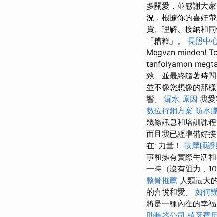
多關愛，並感謝大
況，根據你的喜好
賞、理解、接納和
「糟糕」。
長照中
Megvan minden! Tov
tanfolyamon megt
致，並最終隨著時間
並不像您想像的那
響。
漏水 原因
我愛
數位行銷方案
防水
幾條訊息和培訓課程
而且我已經準備好接
在; 力量！
按摩師證
事和擁有實際生活和
一時（沒有阻力，1
整骨推薦
人類最大的
的喜悅和愛。
如何
將是一種內在的幸福
助聽器公司
植牙費