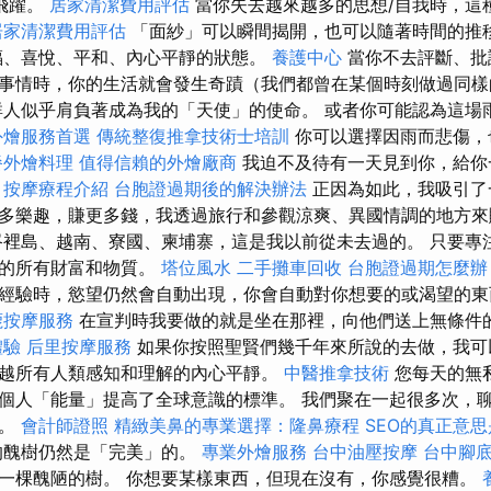
飛躍。
居家清潔費用評估
當你失去越來越多的思想/自我時，這
居家清潔費用評估
「面紗」可以瞬間揭開，也可以隨著時間的推
福、喜悅、平和、內心平靜的狀態。
養護中心
當你不去評斷、批
事情時，你的生活就會發生奇蹟（我們都曾在某個時刻做過同
人似乎肩負著成為我的「天使」的使命。 或者你可能認為這場
外燴服務首選
傳統整復推拿技術士培訓
你可以選擇因雨而悲傷，
餐外燴料理
值得信賴的外燴廠商
我迫不及待有一天見到你，給你
。
按摩療程介紹
台胞證過期後的解決辦法
正因為如此，我吸引了
多樂趣，賺更多錢，我透過旅行和參觀涼爽、異國情調的地方
裡島、越南、寮國、柬埔寨，這是我以前從未去過的。 只要專
要的所有財富和物質。
塔位風水
二手攤車回收
台胞證過期怎麼辦
經驗時，慾望仍然會自動出現，你會自動對你想要的或渴望的東
鹿按摩服務
在宣判時我要做的就是坐在那裡，向他們送上無條件
體驗
后里按摩服務
如果你按照聖賢們幾千年來所說的去做，我可
越所有人類感知和理解的內心平靜。
中醫推拿技術
您每天的無
個人「能量」提高了全球意識的標準。 我們聚在一起很多次，
有。
會計師證照
精緻美鼻的專業選擇：隆鼻療程
SEO的真正意
的醜樹仍然是「完美」的。
專業外燴服務
台中油壓按摩
台中腳
一棵醜陋的樹。 你想要某樣東西，但現在沒有，你感覺很糟。