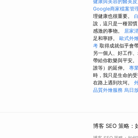
健康與美容的醫美皮
Google商家檔案管
理健康也很重要。
說，這只是一種習慣
感激的事物。
居家
足和寧靜。
歐式外
考
取得成就似乎會
另一個人、好工作
帶給你歡樂與平安。
誰等）的延伸。
專
時，我只是生命的
在路上遇到坎坷。
品質外燴服務
烏日
博客 SEO 策略
博客 SEO 策略：如