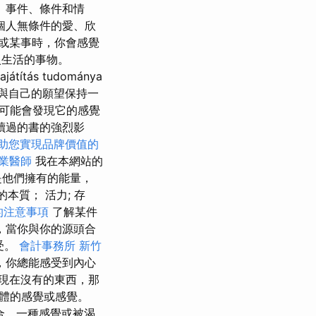
、事件、條件和情
個人無條件的愛、欣
或某事時，你會感覺
入生活的事物。
sajátítás tudománya
re. 如果您與自己的願望保持一
可能會發現它的感覺
讀過的書的強烈影
助您實現品牌價值的
業醫師
我在本網站的
是他們擁有的能量，
質； 活力; 存
的注意事項
了解某件
，當你與你的源頭合
受。
會計事務所
新竹
，你總能感受到內心
現在沒有的東西，那
體的感覺或感覺。
合，一種感覺或被渴