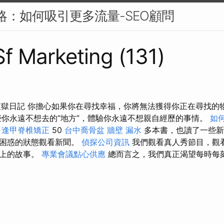
策略：如何吸引更多流量-SEO顧問
 Sf Marketing (131)
監獄日記 你擔心如果你在尋找幸福，你將無法獲得你正在尋找的
些你永遠不想去的“地方”，體驗你永遠不想親自經歷的事情。
如
了
逢甲脊椎矯正
50
台中喬骨盆
牆壁 漏水
多本書，也讀了一些
種困惑的狀態觀看新聞。
偵探公司資訊
我們觀看真人秀節目，觀
身上的故事。
專業會議點心供應
總而言之，我們真正渴望每時每