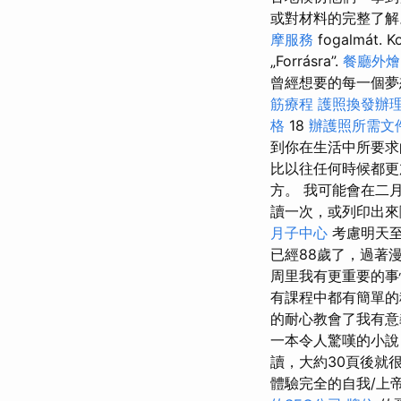
或對材料的完整了解。 
摩服務
fogalmát. K
„Forrásra”.
餐廳外燴
曾經想要的每一個夢
筋療程
護照換發辦
格
18
辦護照所需文
到你在生活中所要
比以往任何時候都更
方。 我可能會在二
讀一次，或列印出
月子中心
考慮明天至
已經88歲了，過著
周里我有更重要的
有課程中都有簡單的
的耐心教會了我有意
一本令人驚嘆的小說
讀，大約30頁後就
體驗完全的自我/上帝