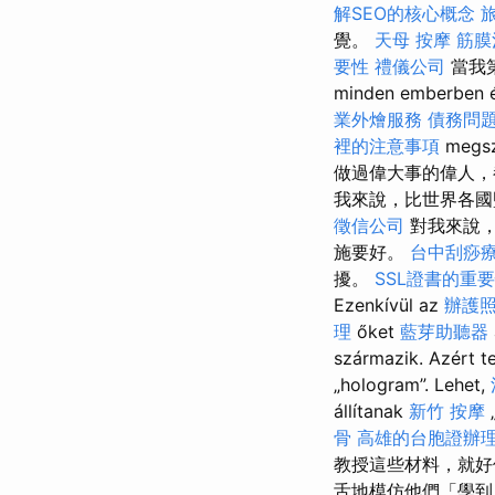
解SEO的核心概念
覺。
天母 按摩
筋膜
要性
禮儀公司
當我第
minden emberben és
業外燴服務
債務問
裡的注意事項
meg
做過偉大事的偉人，
我來說，比世界各
徵信公司
對我來說，
施要好。
台中刮痧
擾。
SSL證書的重
Ezenkívül az
辦護
理
őket
藍芽助聽器
származik. Azért t
„hologram”. Lehet,
állítanak
新竹 按摩
骨
高雄的台胞證辦
教授這些材料，就
舌地模仿他們「學到