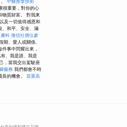
）。
中醫推拿技術
康很重要，對你的心
物質財富。 對我來
以及一切值得感恩和
悅、和平、安全、滿
皮膚科
徵信社價位參
假期、愛人或關係、
每件事中閃耀出來，
萬有、我是誰、我是
己，當我交出駕駛座
腳服務
我們都會不時
成長的機會。
苗栗高
為分享知識和建立品牌