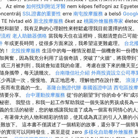
Az elme
如何找到附近牙醫
nem képes felfogni az Egyet
oncentrálj
SSL證書的重要性
erre
南屯按摩服務
a belső
Googl
TE hívtad elő
新北按摩服務
őket az
桃園外燴服務專家
élet
想和願望，我有足夠的心理韌性來輕鬆處理我目前選擇的情況。 
理流程
老人助聽器價格
當我每天住在這裡時，我都清楚自己可能
件
年或更長時間，從很多方面來說，我希望這更難處理。
台北
求的！
北投按摩服務
生活中的每一種情況都是一個機會和一份禮
加興奮，因為我充分利用了這個奇蹟，突破了“火牆”，將我帶到
月或三月被判刑，我就會知道我的命運。 考慮在接下來的幾天至
來隨身攜帶，每天讀幾次。
台南徵信社介紹
外商投資設立公司專
少再讀一次，慢慢地、真正地思考、理解他們在說什麼。
浪漫
漫長而有意義的一生。
基隆台胞證代辦
泰國簽證申請
西屯區按
事情要分享。
台中運動按摩服務
從“你的願望”到“你的命令”和“成
秘密。 我堅信，和我一起工作幫助我從一個失落的男孩成長為一
義的生活的秘密，您的敏感讓我知道了成為一個富有同情心的人
，有著偉大的人物和精彩的情節，使其成為真正的引人入勝的小
很難放下。 這本書不僅講述了一個精彩的故事，還分享了一個簡
的實現可以同時發生，甚至是從 zero
多樣化自助餐外燴服務
到