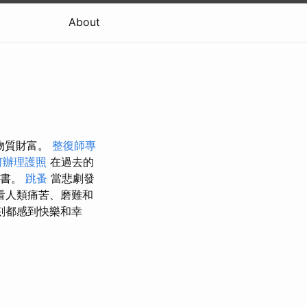
About
物質財富。
整復師專
何辦理護照
在過去的
新書。
跳蚤
當悲劇發
看人類痛苦、磨難和
刻都感到快樂和幸