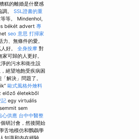
糟糕的離婚是什麼感
協調。
SSL證書的重
Mindenhol,
es békét advert
專
met
seo 意思
打掃家
滿活力、無條件的愛。
萬人好。
全身按摩
對
無家可歸的人更好。
乾淨的污水和衛生設
上，絕望地飽受疾病困
能「解決」問題了。
tik”
歐式風格外燴料
z előző életekből
登記
egy virtuális
 semmit sem
點心供應
台中中醫整
個研討會，然後開始
學舌地模仿和鸚鵡學
人知識和內在經驗，