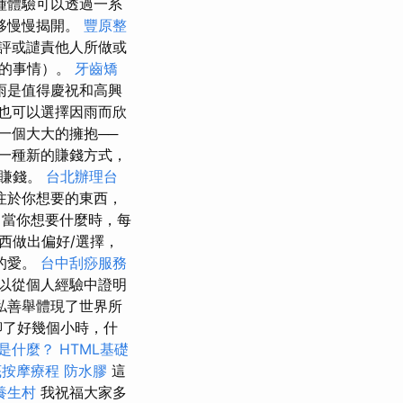
種體驗可以透過一系
移慢慢揭開。
豐原整
評或譴責他人所做或
樣的事情）。
牙齒矯
雨是值得慶祝和高興
也可以選擇因雨而欣
一個大大的擁抱──
一種新的賺錢方式，
來賺錢。
台北辦理台
注於你想要的東西，
當你想要什麼時，每
西做出偏好/選擇，
的愛。
台中刮痧服務
以從個人經驗中證明
私善舉體現了世界所
聊了好幾個小時，什
思是什麼？
HTML基礎
底按摩療程
防水膠
這
養生村
我祝福大家多