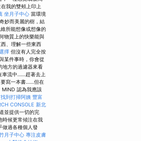
並在我的雙頰上印上
薦
坐月子中心
當環境
奇妙而美麗的樹，結
維所能想像或想像的
何物質上的快樂能與
東西、理解一些東西
選擇
但沒有人完全按
與某件事時，你會從
的地方的過濾器來看
在車流中……趕著去上
過要寫一本書……但在
MIND 認為我應該
何找到打掃阿姨
豐富
RCH CONSOLE
新北
道並提供一切的完
他時候更常傾注在我
乎做過各種個人發
竹月子中心
專注皮膚